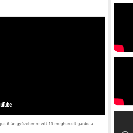
jus 6-án győzelemre vitt 13 meghurcolt gárdista