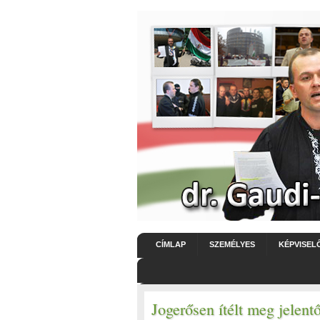
CÍMLAP
SZEMÉLYES
KÉPVISEL
Jogerősen ítélt meg jelentő