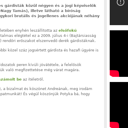
es gárdisták közül négyen és a jogi képviselők
-Nagy Tamás), illetve látható a bíróság
egykori brutális és jogellenes akciójának néhány
életében enyhén leszállította az
elsőfokú
talmas elégtétel ez a 2009. július 4-i (Bajtársiasság
) rendőri erőszakot elszenvedő derék gárdistáknak.
bbi közel száz jogsértett gárdista és hazafi ügyére is
dozatok peren kívüli jóvátétele, a felelősök
lük való megfizettetése még várat magára.
számolt be
az ítéletről.
t, a bizalmat és köszönet Andreának, meg irodám
patmunkát! És végül köszönjük Potyka bá, hogy