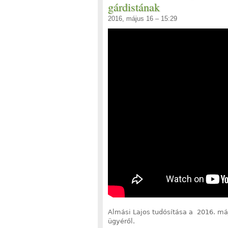
gárdistának
2016, május 16 – 15:29
Almási Lajos tudósítása a 2016. má
ügyéről.