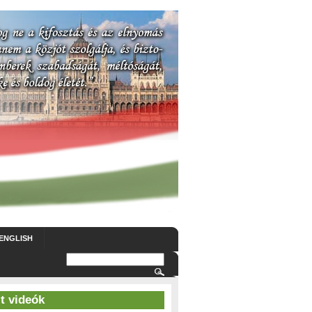
 ENGLISH
t videók