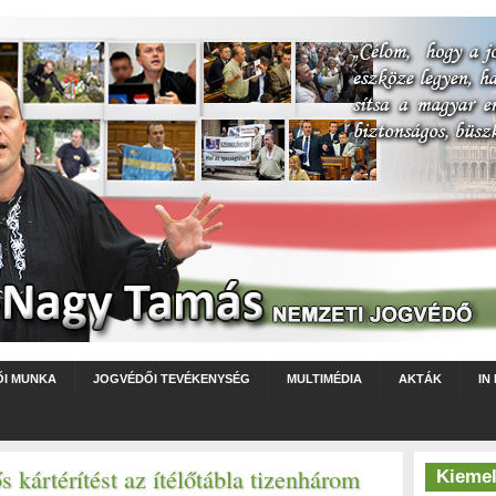
ŐI MUNKA
JOGVÉDŐI TEVÉKENYSÉG
MULTIMÉDIA
AKTÁK
IN
s kártérítést az ítélőtábla tizenhárom
Kiemel