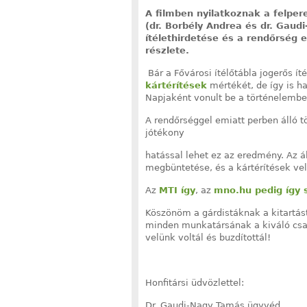
A filmben nyilatkoznak a felper
(dr. Borbély Andrea és dr. Gaudi
ítélethirdetése és a rendőrség 
részlete.
Bár a Fővárosi ítélőtábla jogerős ít
kártérítések
mértékét, de így is ha
Napjaként vonult be a történelembe
A rendőrséggel emiatt perben álló tö
jótékony
hatással lehet ez az eredmény. Az ál
megbüntetése, és a kártérítések ve
Az
MTI így
, az
mno.hu pedig így 
Köszönöm a gárdistáknak a kitartás
minden munkatársának a kiváló csa
velünk voltál és buzdítottál!
Honfitársi üdvözlettel:
Dr. Gaudi-Nagy Tamás ügyvéd