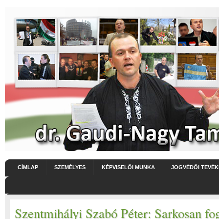
CÍMLAP
SZEMÉLYES
KÉPVISELŐI MUNKA
JOGVÉDŐI TEVÉ
Szentmihályi Szabó Péter: Sarkosan fo