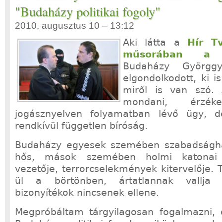
"Budaházy politikai fogoly"
2010, augusztus 10 – 13:12
Aki látta a
Hír T
műsorában a b
Budaházy Györggye
elgondolkodott, ki 
miről is van szó.
mondani, érz
jogásznyelven folyamatban lévő ügy, 
rendkívül független bíróság.
Budaházy egyesek szemében szabadságha
hős, mások szemében holmi katonai 
vezetője, terrorcselekmények kitervelője.
ül a börtönben, ártatlannak vallja 
bizonyítékok nincsenek ellene.
Megpróbáltam tárgyilagosan fogalmazni,