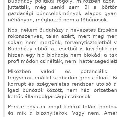
Budaházy politikai fogoly, miközben azok 
juttatták, még senki sem ül a börtö
gazdasági bűncselekmények alapos gyanú
néhányan, méghozzá nem a főbűnösök.
Nos, nekem Budaházy a nevezetes Erzsébet 
rokonszenves, talán azért, mert meg mert
sokan nem mertünk, törvénytiszteletből 
Budaházy ebből az esetből is kiviláglik a
hiszen egy híd blokádja nem blokád, a tax
profi módon csinálták, némi háttérsegédlett
Miközben valódi és potenciális 
fegyverarzenállal szabadon grasszálnak, B
korrupt és szégyenletes rendszer utolsó á
igazi bűnözők között, nem házi őrizetbe
kettős állampolgárságú csókosok.
Persze egyszer majd kiderül talán, pontos
és mik a bizonyítékok. Vagy nem. Ameri