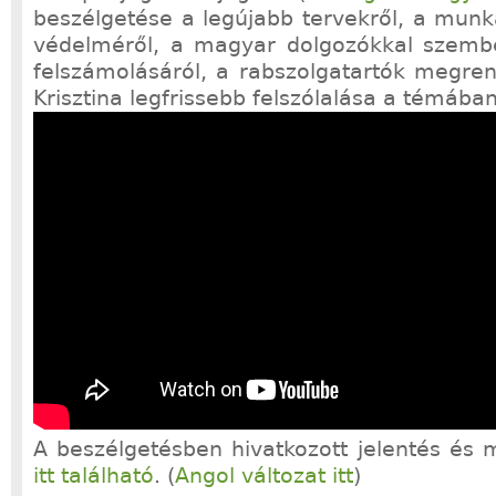
beszélgetése a legújabb tervekről, a munk
védelméről, a magyar dolgozókkal szembe
felszámolásáról, a rabszolgatartók megren
Krisztina legfrissebb felszólalása a témában 
A beszélgetésben hivatkozott jelentés és 
itt található
. (
Angol változat itt
)