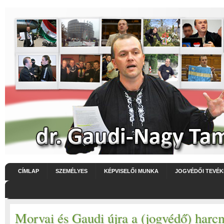
CÍMLAP
SZEMÉLYES
KÉPVISELŐI MUNKA
JOGVÉDŐI TEVÉ
Morvai és Gaudi újra a (jogvédő) har