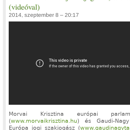
(videóval)
2014, szeptember 8 – 20:17
Morvai Krisztina európai parlam
(
www.morvaikrisztina.hu
) és Gaudi-Nag
Európa jogi szakjogász (
www.gaudinagyt